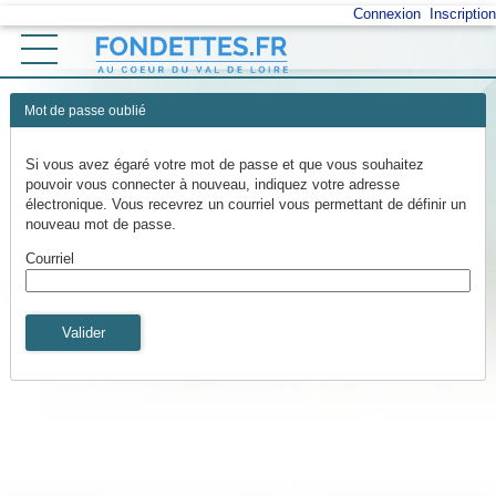
*
Connexion
Inscription
Ouvrir le menu
Accueil
Mot de passe oublié
Vos démarches
Si vous avez égaré votre mot de passe et que vous souhaitez
pouvoir vous connecter à nouveau, indiquez votre adresse
Mon profil
électronique. Vous recevrez un courriel vous permettant de définir un
nouveau mot de passe.
Retour au site
Courriel
Valider